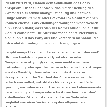
identifiziert wird, einfach dem
Schluckauf des Fötus
entspricht. Dieses Phänomen, das mit der Reifung des
Zwerchfells zusammenhängt, ist häufig und harmlos.
Einige
Muskelkrämpfe
oder Braxton-Hicks-Kontraktionen
können ebenfalls als Zuckungen wahrgenommen werden,
ein Zeichen dafür, dass sich der Körper allmählich auf die
Geburt
vorbereitet. Die Stresshormone der Mutter wirken
sich auch auf das Baby aus und verändern manchmal die
Intensität der wahrgenommenen Bewegungen.
Es gibt einige Ursachen, die seltener zu beobachten sind:
Stoffwechselstörungen wie
Hypokalzämie
oder
Neugeborenen-Hypoglykämie
, eine
medikamentöse
Entwöhnung
oder spezifische neurologische Erkrankungen
wie das West-Syndrom oder bestimmte Arten von
Krampfanfällen. Die Mehrheit der
Zittern
verschwindet
jedoch von selbst, sobald das Nervensystem an Reife
gewinnt, normalerweise im Laufe der ersten Lebensmonate.
Es ist wichtig, auf ungewöhnliche Anzeichen zu achten:
anhaltendes Zittern, lokalisiert auf einer Seite oder
begleitet von einer Veränderung des allgemeinen