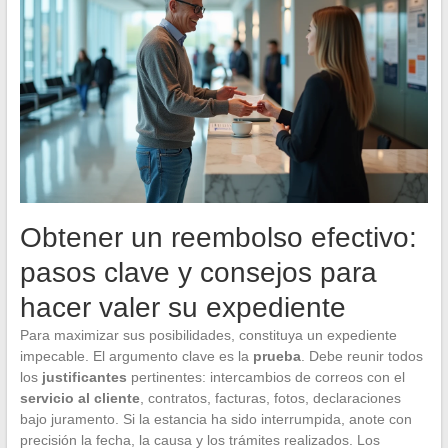
Obtener un reembolso efectivo:
pasos clave y consejos para
hacer valer su expediente
Para maximizar sus posibilidades, constituya un expediente
impecable. El argumento clave es la
prueba
. Debe reunir todos
los
justificantes
pertinentes: intercambios de correos con el
servicio al cliente
, contratos, facturas, fotos, declaraciones
bajo juramento. Si la estancia ha sido interrumpida, anote con
precisión la fecha, la causa y los trámites realizados. Los