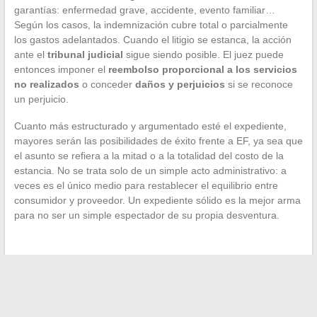
garantías: enfermedad grave, accidente, evento familiar…
Según los casos, la indemnización cubre total o parcialmente
los gastos adelantados. Cuando el litigio se estanca, la acción
ante el
tribunal judicial
sigue siendo posible. El juez puede
entonces imponer el
reembolso proporcional a los servicios
no realizados
o conceder
daños y perjuicios
si se reconoce
un perjuicio.
Cuanto más estructurado y argumentado esté el expediente,
mayores serán las posibilidades de éxito frente a EF, ya sea que
el asunto se refiera a la mitad o a la totalidad del costo de la
estancia. No se trata solo de un simple acto administrativo: a
veces es el único medio para restablecer el equilibrio entre
consumidor y proveedor. Un expediente sólido es la mejor arma
para no ser un simple espectador de su propia desventura.
←
Temblores en el bebé durante el embarazo: causas,
consejos y soluciones tranquilizadoras
Todo lo que necesitas saber sobre la inversión en bienes