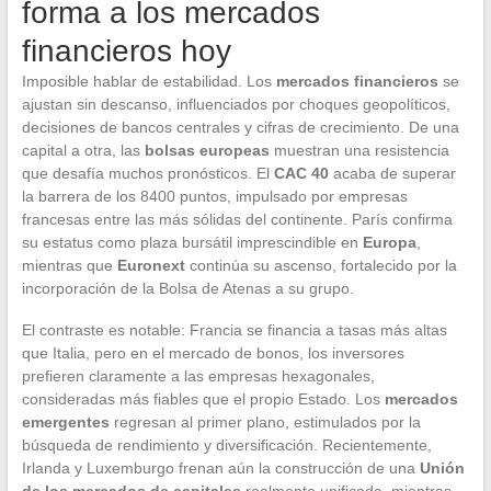
forma a los mercados
financieros hoy
Imposible hablar de estabilidad. Los
mercados financieros
se
ajustan sin descanso, influenciados por choques geopolíticos,
decisiones de bancos centrales y cifras de crecimiento. De una
capital a otra, las
bolsas europeas
muestran una resistencia
que desafía muchos pronósticos. El
CAC 40
acaba de superar
la barrera de los 8400 puntos, impulsado por empresas
francesas entre las más sólidas del continente. París confirma
su estatus como plaza bursátil imprescindible en
Europa
,
mientras que
Euronext
continúa su ascenso, fortalecido por la
incorporación de la Bolsa de Atenas a su grupo.
El contraste es notable: Francia se financia a tasas más altas
que Italia, pero en el mercado de bonos, los inversores
prefieren claramente a las empresas hexagonales,
consideradas más fiables que el propio Estado. Los
mercados
emergentes
regresan al primer plano, estimulados por la
búsqueda de rendimiento y diversificación. Recientemente,
Irlanda y Luxemburgo frenan aún la construcción de una
Unión
de los mercados de capitales
realmente unificada, mientras