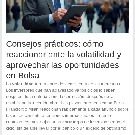
Consejos prácticos: cómo
reaccionar ante la volatilidad y
aprovechar las oportunidades
en Bolsa
La
volatilidad
forma parte del ecosistema de los mercados.
Los inversores que han atravesado varios ciclos lo saben:
después de la euforia viene la corrección, después de la
estabilidad la incertidumbre. Las plazas europeas como París,
Fráncfort o Milán reaccionan rápidamente a cada anuncio sobre
tasas, crecimiento o tensiones internacionales. En este
contexto, es mejor ajustar su
estrategia
de inversión según el
ciclo, sin dejarse llevar por el pánico o un exceso de optimismo.