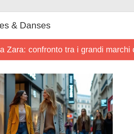
ues & Danses
e a Zara: confronto tra i grandi marchi