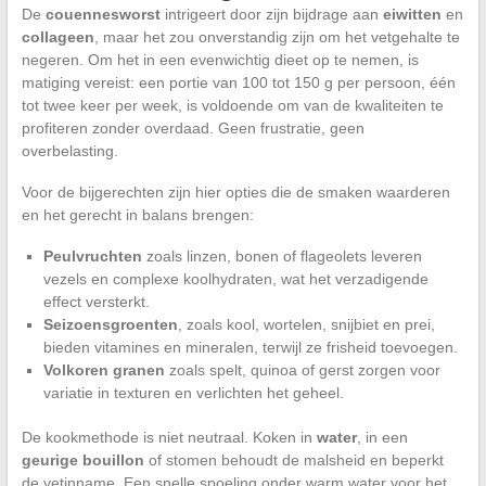
De
couennesworst
intrigeert door zijn bijdrage aan
eiwitten
en
collageen
, maar het zou onverstandig zijn om het vetgehalte te
negeren. Om het in een evenwichtig dieet op te nemen, is
matiging vereist: een portie van 100 tot 150 g per persoon, één
tot twee keer per week, is voldoende om van de kwaliteiten te
profiteren zonder overdaad. Geen frustratie, geen
overbelasting.
Voor de bijgerechten zijn hier opties die de smaken waarderen
en het gerecht in balans brengen:
Peulvruchten
zoals linzen, bonen of flageolets leveren
vezels en complexe koolhydraten, wat het verzadigende
effect versterkt.
Seizoensgroenten
, zoals kool, wortelen, snijbiet en prei,
bieden vitamines en mineralen, terwijl ze frisheid toevoegen.
Volkoren granen
zoals spelt, quinoa of gerst zorgen voor
variatie in texturen en verlichten het geheel.
De kookmethode is niet neutraal. Koken in
water
, in een
geurige bouillon
of stomen behoudt de malsheid en beperkt
de vetinname. Een snelle spoeling onder warm water voor het