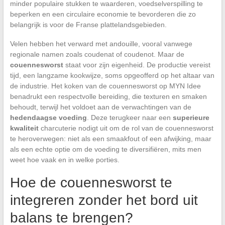
minder populaire stukken te waarderen, voedselverspilling te
beperken en een circulaire economie te bevorderen die zo
belangrijk is voor de Franse plattelandsgebieden.
Velen hebben het verward met andouille, vooral vanwege
regionale namen zoals coudenat of coudenot. Maar de
couennesworst
staat voor zijn eigenheid. De productie vereist
tijd, een langzame kookwijze, soms opgeofferd op het altaar van
de industrie. Het koken van de couennesworst op MYN Idee
benadrukt een respectvolle bereiding, die texturen en smaken
behoudt, terwijl het voldoet aan de verwachtingen van de
hedendaagse voeding
. Deze terugkeer naar een
superieure
kwaliteit
charcuterie nodigt uit om de rol van de couennesworst
te heroverwegen: niet als een smaakfout of een afwijking, maar
als een echte optie om de voeding te diversifiëren, mits men
weet hoe vaak en in welke porties.
Hoe de couennesworst te
integreren zonder het bord uit
balans te brengen?