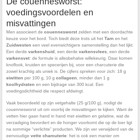
De couennesworst:
voedingsvoordelen en
misvattingen
Men associeert de
couennesworst
zelden met een doordachte
keuze voor het bord. Toch biedt deze trots uit het
Tarn
en het
Zuidwesten
een veel evenwichtigere samenstelling dan het lijkt.
Een derde
varkenshuid
, een derde
varkensvlees
, een derde
varkensvet
: de formule is allesbehalve willekeurig. Daar komen
knoflook, kruiden en specerijen bij, voor een charcuterie die
zowel krachtig als uniek is. De cijfers spreken voor zich: 18 g
eiwitten
per 100 g, 10 g
collageen
, minder dan 1 g
koolhydraten
en een bijdrage van 300 kcal. Een
voedingsdichtheid die respect afdwingt.
Vaak beoordeeld op zijn vetgehalte (25 g/100 g), nodigt de
couennesworst uit om voorbij de misvattingen te kijken. Want de
vetten hier gaan hand in hand met eiwitten en gelatine, wat de
verzadiging bevordert en de honger voorkomt die op de loer ligt
na sommige “verlichte” producten. We zijn ver verwijderd van de
eenvoudige
vette charcuterie
: het is ook een manier om