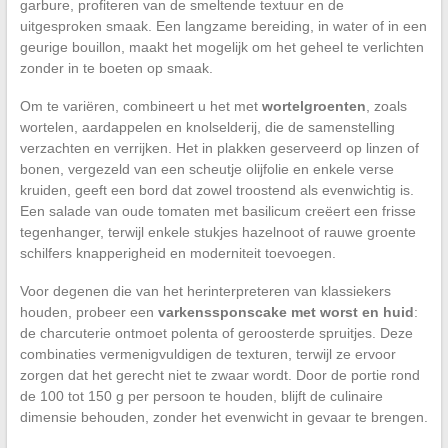
garbure, profiteren van de smeltende textuur en de
uitgesproken smaak. Een langzame bereiding, in water of in een
geurige bouillon, maakt het mogelijk om het geheel te verlichten
zonder in te boeten op smaak.
Om te variëren, combineert u het met
wortelgroenten
, zoals
wortelen, aardappelen en knolselderij, die de samenstelling
verzachten en verrijken. Het in plakken geserveerd op linzen of
bonen, vergezeld van een scheutje olijfolie en enkele verse
kruiden, geeft een bord dat zowel troostend als evenwichtig is.
Een salade van oude tomaten met basilicum creëert een frisse
tegenhanger, terwijl enkele stukjes hazelnoot of rauwe groente
schilfers knapperigheid en moderniteit toevoegen.
Voor degenen die van het herinterpreteren van klassiekers
houden, probeer een
varkenssponscake met worst en huid
:
de charcuterie ontmoet polenta of geroosterde spruitjes. Deze
combinaties vermenigvuldigen de texturen, terwijl ze ervoor
zorgen dat het gerecht niet te zwaar wordt. Door de portie rond
de 100 tot 150 g per persoon te houden, blijft de culinaire
dimensie behouden, zonder het evenwicht in gevaar te brengen.