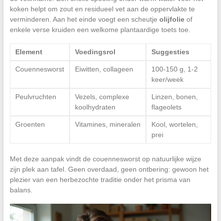
koken helpt om zout en residueel vet aan de oppervlakte te
verminderen. Aan het einde voegt een scheutje
olijfolie
of
enkele verse kruiden een welkome plantaardige toets toe.
Element
Voedingsrol
Suggesties
Couennesworst
Eiwitten, collageen
100-150 g, 1-2
keer/week
Peulvruchten
Vezels, complexe
Linzen, bonen,
koolhydraten
flageolets
Groenten
Vitamines, mineralen
Kool, wortelen,
prei
Met deze aanpak vindt de couennesworst op natuurlijke wijze
zijn plek aan tafel. Geen overdaad, geen ontbering: gewoon het
plezier van een herbezochte traditie onder het prisma van
balans.