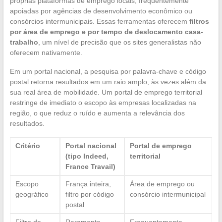
próprias plataformas de emprego locais, frequentemente
apoiadas por agências de desenvolvimento econômico ou
consórcios intermunicipais. Essas ferramentas oferecem
filtros
por área de emprego e por tempo de deslocamento casa-
trabalho
, um nível de precisão que os sites generalistas não
oferecem nativamente.
Em um portal nacional, a pesquisa por palavra-chave e código
postal retorna resultados em um raio amplo, às vezes além da
sua real área de mobilidade. Um portal de emprego territorial
restringe de imediato o escopo às empresas localizadas na
região, o que reduz o ruído e aumenta a relevância dos
resultados.
Critério
Portal nacional
Portal de emprego
(tipo Indeed,
territorial
France Travail)
Escopo
França inteira,
Área de emprego ou
geográfico
filtro por código
consórcio intermunicipal
postal
Filtro de
Raramente
Frequentemente