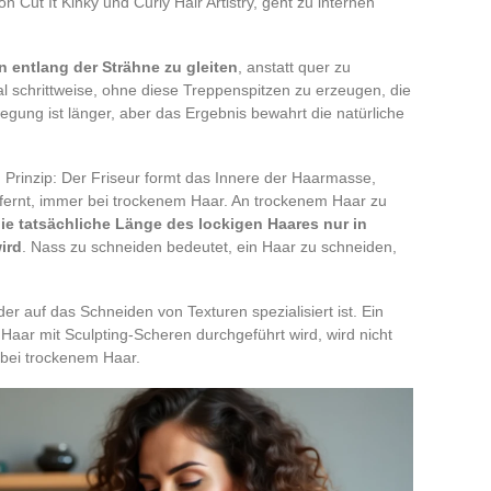
 Cut It Kinky und Curly Hair Artistry, geht zu internen
n entlang der Strähne zu gleiten
, anstatt quer zu
al schrittweise, ohne diese Treppenspitzen zu erzeugen, die
gung ist länger, aber das Ergebnis bewahrt die natürliche
n Prinzip: Der Friseur formt das Innere der Haarmasse,
tfernt, immer bei trockenem Haar. An trockenem Haar zu
ie tatsächliche Länge des lockigen Haares nur in
ird
. Nass zu schneiden bedeutet, ein Haar zu schneiden,
er auf das Schneiden von Texturen spezialisiert ist. Ein
 Haar mit Sculpting-Scheren durchgeführt wird, wird nicht
 bei trockenem Haar.