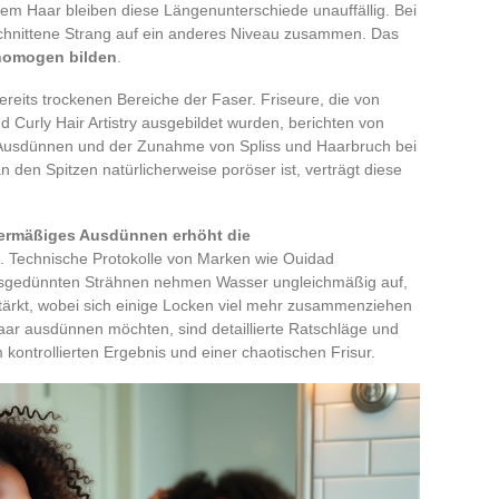
ttem Haar bleiben diese Längenunterschiede unauffällig. Bei
eschnittene Strang auf ein anderes Niveau zusammen. Das
 homogen bilden
.
reits trockenen Bereiche der Faser. Friseure, die von
nd Curly Hair Artistry ausgebildet wurden, berichten von
m Ausdünnen und der Zunahme von Spliss und Haarbruch bei
an den Spitzen natürlicherweise poröser ist, verträgt diese
ermäßiges Ausdünnen erhöht die
. Technische Protokolle von Marken wie Ouidad
sgedünnten Strähnen nehmen Wasser ungleichmäßig auf,
ärkt, wobei sich einige Locken viel mehr zusammenziehen
Haar ausdünnen möchten, sind detaillierte Ratschläge und
kontrollierten Ergebnis und einer chaotischen Frisur.