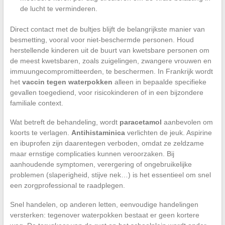
de lucht te verminderen.
Direct contact met de bultjes blijft de belangrijkste manier van
besmetting, vooral voor niet-beschermde personen. Houd
herstellende kinderen uit de buurt van kwetsbare personen om
de meest kwetsbaren, zoals zuigelingen, zwangere vrouwen en
immuungecompromitteerden, te beschermen. In Frankrijk wordt
het
vaccin tegen waterpokken
alleen in bepaalde specifieke
gevallen toegediend, voor risicokinderen of in een bijzondere
familiale context.
Wat betreft de behandeling, wordt
paracetamol
aanbevolen om
koorts te verlagen.
Antihistaminica
verlichten de jeuk. Aspirine
en ibuprofen zijn daarentegen verboden, omdat ze zeldzame
maar ernstige complicaties kunnen veroorzaken. Bij
aanhoudende symptomen, verergering of ongebruikelijke
problemen (slaperigheid, stijve nek…) is het essentieel om snel
een zorgprofessional te raadplegen.
Snel handelen, op anderen letten, eenvoudige handelingen
versterken: tegenover waterpokken bestaat er geen kortere