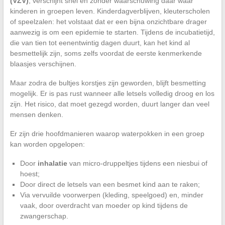
(VZV)
, verschijnt snel en zonder waarschuwing daar waar
kinderen in groepen leven. Kinderdagverblijven, kleuterscholen
of speelzalen: het volstaat dat er een bijna onzichtbare drager
aanwezig is om een epidemie te starten. Tijdens de incubatietijd,
die van tien tot eenentwintig dagen duurt, kan het kind al
besmettelijk zijn, soms zelfs voordat de eerste kenmerkende
blaasjes verschijnen.
Maar zodra de bultjes korstjes zijn geworden, blijft besmetting
mogelijk. Er is pas rust wanneer alle letsels volledig droog en los
zijn. Het risico, dat moet gezegd worden, duurt langer dan veel
mensen denken.
Er zijn drie hoofdmanieren waarop waterpokken in een groep
kan worden opgelopen:
Door
inhalatie
van micro-druppeltjes tijdens een niesbui of
hoest;
Door direct de letsels van een besmet kind aan te raken;
Via vervuilde voorwerpen (kleding, speelgoed) en, minder
vaak, door overdracht van moeder op kind tijdens de
zwangerschap.