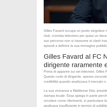
Gilles Favard occupa un posto singolare n
club, cronista televisivo per quasi un dece
suo percorso non si riassume ai clash tras
episodi a definire la sua immagine pubblic
Gilles Favard al FC 
dirigente raramente 
Prima di apparire sui set televisivi, Gille
Questo ruolo di dirigente, spesso oscurato
credibilità quando analizzava il mercato o l
La sua vicinanza a Waldemar Kita, presid
stampa locale. Essa spiega in parte perch
circolare come riferimenti, in particolare
giudicava insufficiente in termini di solidità