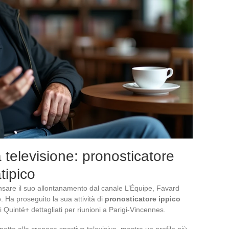
 televisione: pronosticatore
tipico
sare il suo allontanamento dal canale L’Équipe, Favard
Ha proseguito la sua attività di
pronosticatore ippico
i Quinté+ dettagliati per riunioni a Parigi-Vincennes.
tto alla cronaca sportiva televisiva, mostra un profilo più