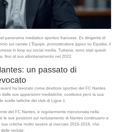
el panorama mediatico sportivo francese. Ex dirigente di
nnio sul canale L’Équipe, pronosticatore ippico su Equidia, il
messi in loop sui social media. Tuttavia, sono stati questi
a, fino al suo allontanamento nel 2022.
Nantes: un passato di
evocato
s Favard ha lavorato come direttore sportivo del FC Nantes.
 dalle sue apparizioni mediatiche, costituiva però la sua
e scelte tattiche dei club di Ligue 1.
ente del FC Nantes, è regolarmente menzionata nella
é le sue posizioni sul reclutamento di Nantes continuano a
 le sue critiche molto severe al mercato 2015-2016, che
 delle reclute.