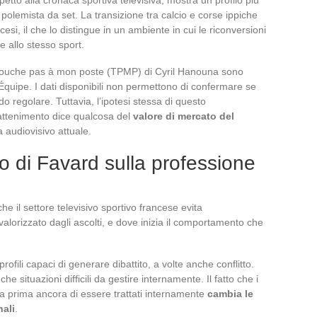
e polemista da set. La transizione tra calcio e corse ippiche
esi, il che lo distingue in un ambiente in cui le riconversioni
 allo stesso sport.
 Touche pas à mon poste (TPMP) di Cyril Hanouna sono
Équipe. I dati disponibili non permettono di confermare se
o regolare. Tuttavia, l’ipotesi stessa di questo
attenimento dice qualcosa del
valore di mercato del
audiovisivo attuale.
so di Favard sulla professione
 il settore televisivo sportivo francese evita
valorizzato dagli ascolti, e dove inizia il comportamento che
ofili capaci di generare dibattito, a volte anche conflitto.
situazioni difficili da gestire internamente. Il fatto che i
edia prima ancora di essere trattati internamente
cambia le
nali
.