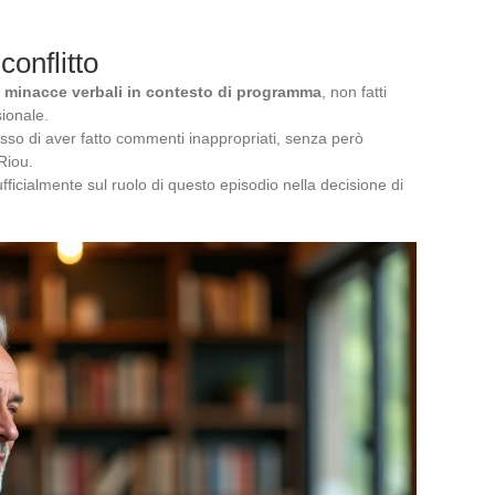
conflitto
o
minacce verbali in contesto di programma
, non fatti
sionale.
o di aver fatto commenti inappropriati, senza però
Riou.
ficialmente sul ruolo di questo episodio nella decisione di