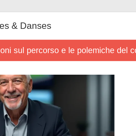
ues & Danses
sioni sul percorso e le polemiche del