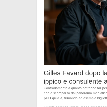
Gilles Favard dopo la
ippico e consulente a
Contrariamente a quanto potrebbe far pen
non è scomparso dal panorama mediatico. 
per Equidia
, firmando ad esempio bigliett
Questo secondo lavoro, meno esposto rispe