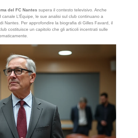
tema del FC Nantes
supera il contesto televisivo. Anche
l canale L’Équipe, le sue analisi sul club continuano a
i Nantes. Per approfondire la biografia di Gilles Favard, il
ub costituisce un capitolo che gli articoli incentrati sulle
stematicamente.