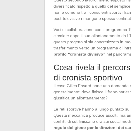
diversificato rispetto a quello del semplic
non è comune tra i consulenti sportivi franc
post-televisive rimangono spesso confinate
Voci di collaborazione con il programma
circolate dopo il suo allontanamento da L’
questo progetto si sia concretizzato in mod
trasferimento verso un programma di intr
profilo “cronista divisivo”
nel panorama 
Cosa rivela il percor
di cronista sportivo
Il caso Gilles Favard pone una domanda che
generalmente: dove finisce il franc-parler 
giustifica un allontanamento?
Le reti sportive hanno a lungo puntato su pr
Questa meccanica produce ascolti, ma anche 
conflitti di set finiscano ora sui social m
regole del gioco per le direzioni dei ca