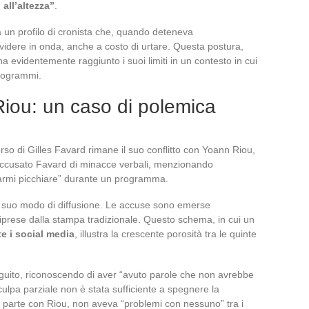
all’altezza”
.
a un profilo di cronista che, quando deteneva
videre in onda, anche a costo di urtare. Questa postura,
a evidentemente raggiunto i suoi limiti in un contesto in cui
programmi.
Riou: un caso di polemica
rso di Gilles Favard rimane il suo conflitto con Yoann Riou,
 accusato Favard di minacce verbali, menzionando
armi picchiare” durante un programma.
il suo modo di diffusione. Le accuse sono emerse
riprese dalla stampa tradizionale. Questo schema, in cui un
te i social media
, illustra la crescente porosità tra le quinte
guito, riconoscendo di aver “avuto parole che non avrebbe
lpa parziale non è stata sufficiente a spegnere la
a parte con Riou, non aveva “problemi con nessuno” tra i