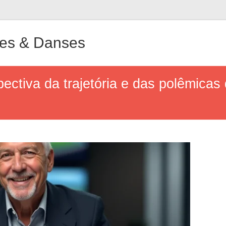
ues & Danses
pectiva da trajetória e das polêmicas