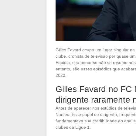
Gilles Favard ocupa um lugar singular na 
clube, cronista de televisão por quase u
Equidia, seu percurso não se resume aos 
entanto, são esses episódios que acabar
2022.
Gilles Favard no FC
dirigente raramente
Antes de aparecer nos estúdios de televi
Nantes. Esse papel de dirigente, frequen
fundamentava sua credibilidade ao analis
clubes da Ligue 1.