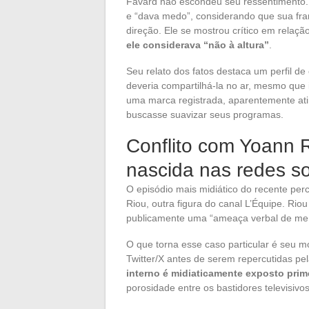
Favard não escondeu seu ressentimento.
e “dava medo”, considerando que sua fr
direção. Ele se mostrou crítico em rela
ele considerava “não à altura”
.
Seu relato dos fatos destaca um perfil de
deveria compartilhá-la no ar, mesmo que 
uma marca registrada, aparentemente atin
buscasse suavizar seus programas.
Conflito com Yoann 
nascida nas redes so
O episódio mais midiático do recente per
Riou, outra figura do canal L’Équipe. R
publicamente uma “ameaça verbal de me 
O que torna esse caso particular é seu m
Twitter/X antes de serem repercutidas p
interno é midiaticamente exposto prime
porosidade entre os bastidores televisivos