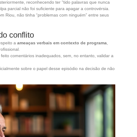
teriormente, reconhecendo ter “tido palavras que nunca
pa parcial não foi suficiente para apagar a controvérsia.
com Riou, não tinha “problemas com ninguém” entre seus
o conflito
espeito a
ameaças verbais em contexto de programa
,
ofissional.
 feito comentários inadequados, sem, no entanto, validar a
icialmente sobre o papel desse episódio na decisão de não