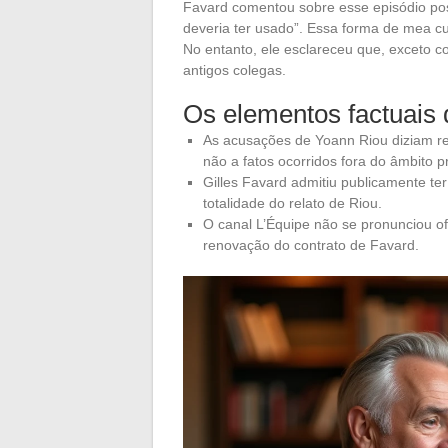
Favard comentou sobre esse episódio pos
deveria ter usado”. Essa forma de mea cul
No entanto, ele esclareceu que, exceto 
antigos colegas.
Os elementos factuais d
As acusações de Yoann Riou diziam r
não a fatos ocorridos fora do âmbito pr
Gilles Favard admitiu publicamente ter
totalidade do relato de Riou.
O canal L’Équipe não se pronunciou of
renovação do contrato de Favard.