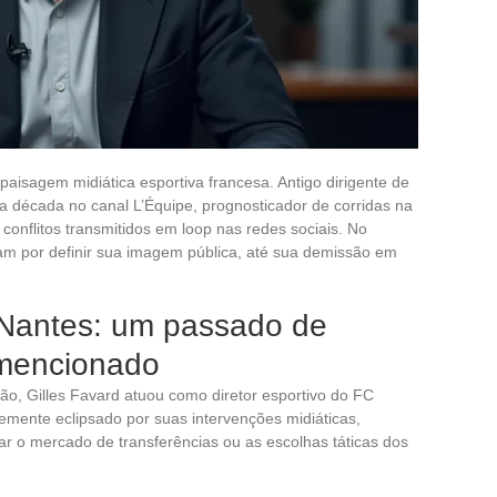
paisagem midiática esportiva francesa. Antigo dirigente de
ma década no canal L’Équipe, prognosticador de corridas na
conflitos transmitidos em loop nas redes sociais. No
am por definir sua imagem pública, até sua demissão em
 Nantes: um passado de
 mencionado
são, Gilles Favard atuou como diretor esportivo do FC
temente eclipsado por suas intervenções midiáticas,
ar o mercado de transferências ou as escolhas táticas dos