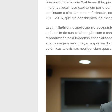
Sua proximidade com Waldemar Kita, pre
imprensa local. Isso explica em parte po
continuam a circular como referências, 
2015-2016, que ele considerava insuficie
Essa
influência duradoura no ecossis
após o fim de sua colaboração com o cana
reproduzidas pela imprensa especializada
sua passagem pela direção esportiva do c
polêmicas televisivas negligenciam quase