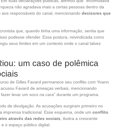
 Em suas declarações públicas, afirmou que “incomodava”
anqueza não agradava mais a certas pessoas dentro da
ção aos responsáveis do canal, mencionando
decisores que
 cronista que, quando tinha uma informação, sentia que
isso pudesse ofender. Essa postura, reivindicada como
giu seus limites em um contexto onde o canal talvez
Riou: um caso de polêmica
ciais
curso de Gilles Favard permanece seu conflito com Yoann
iou acusou Favard de ameaças verbais, mencionando
fazer levar um soco na cara” durante um programa.
odo de divulgação. As acusações surgiram primeiro no
ela imprensa tradicional. Esse esquema, onde um
conflito
iro através das redes sociais
, ilustra a crescente
 e o espaço público digital.