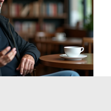
 televisão: prognosticador de
atípico
anal L’Équipe poderia sugerir, Favard não desapareceu do
vidade como
prognosticador de corridas para a Equidia
,