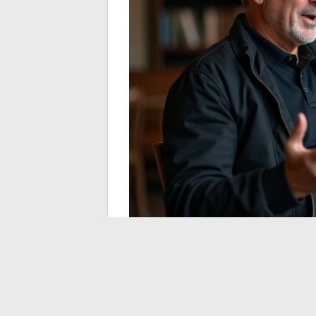
Gilles Favard após a
corridas e consultor 
Diferentemente do que sua demissão do c
cenário midiático. Ele continuou sua ati