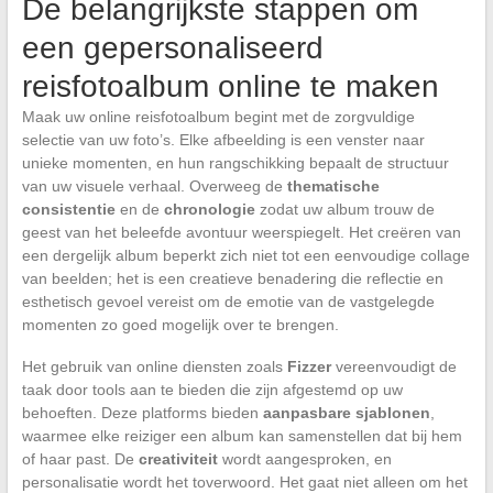
De belangrijkste stappen om
een gepersonaliseerd
reisfotoalbum online te maken
Maak uw online reisfotoalbum begint met de zorgvuldige
selectie van uw foto’s. Elke afbeelding is een venster naar
unieke momenten, en hun rangschikking bepaalt de structuur
van uw visuele verhaal. Overweeg de
thematische
consistentie
en de
chronologie
zodat uw album trouw de
geest van het beleefde avontuur weerspiegelt. Het creëren van
een dergelijk album beperkt zich niet tot een eenvoudige collage
van beelden; het is een creatieve benadering die reflectie en
esthetisch gevoel vereist om de emotie van de vastgelegde
momenten zo goed mogelijk over te brengen.
Het gebruik van online diensten zoals
Fizzer
vereenvoudigt de
taak door tools aan te bieden die zijn afgestemd op uw
behoeften. Deze platforms bieden
aanpasbare sjablonen
,
waarmee elke reiziger een album kan samenstellen dat bij hem
of haar past. De
creativiteit
wordt aangesproken, en
personalisatie wordt het toverwoord. Het gaat niet alleen om het