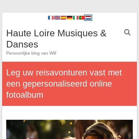
Haute Loire Musiques &
Danses
Persoonlijke blog van Will
Leg uw reisavonturen vast met
een gepersonaliseerd online
fotoalbum